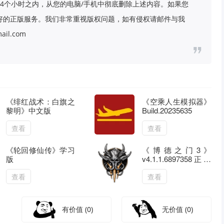
4个小时之内，从您的电脑/手机中彻底删除上述内容。如果您
好的正版服务。我们非常重视版权问题，如有侵权请邮件与我
il.com
《绯红战术：白旗之
《空乘人生模拟器》
黎明》中文版
Build.20235635
查看
查看
《轮回修仙传》学习
《博德之门3》
版
v4.1.1.6897358正式
版
查看
查看
有价值
(0)
无价值
(0)