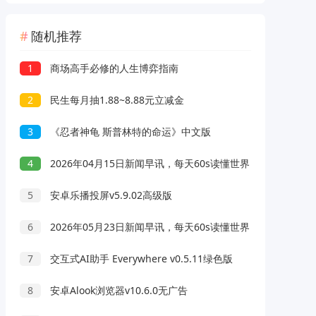
随机推荐
1
商场高手必修的人生博弈指南
2
民生每月抽1.88~8.88元立减金
3
《忍者神龟 斯普林特的命运》中文版
4
2026年04月15日新闻早讯，每天60s读懂世界
5
安卓乐播投屏v5.9.02高级版
6
2026年05月23日新闻早讯，每天60s读懂世界
7
交互式AI助手 Everywhere v0.5.11绿色版
8
安卓Alook浏览器v10.6.0无广告