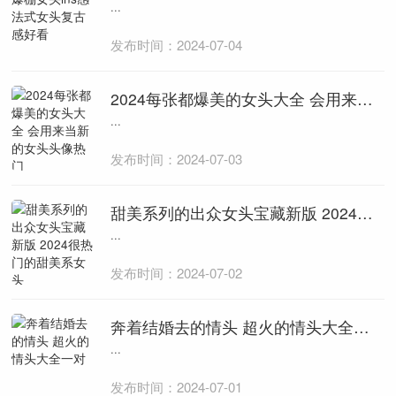
...
发布时间：2024-07-04
2024每张都爆美的女头大全 会用来当新的女头头像热门
...
发布时间：2024-07-03
甜美系列的出众女头宝藏新版 2024很热门的甜美系女头
...
发布时间：2024-07-02
奔着结婚去的情头 超火的情头大全一对
...
发布时间：2024-07-01