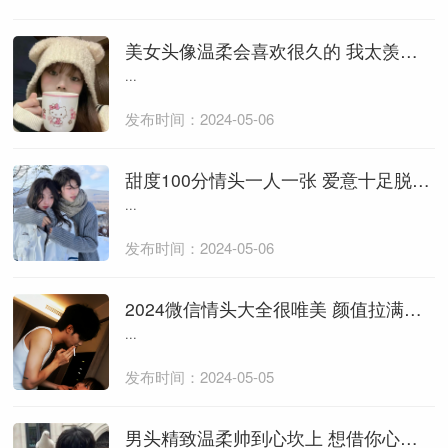
美女头像温柔会喜欢很久的 我太羡慕明目张胆的偏爱了
...
发布时间：2024-05-06
甜度100分情头一人一张 爱意十足脱单必备的情头
...
发布时间：2024-05-06
2024微信情头大全很唯美 颜值拉满的浪漫情头大全
...
发布时间：2024-05-05
男头精致温柔帅到心坎上 想借你心头的月亮乘进一片浪漫