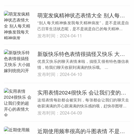
萌宠发疯精神状态表情大全 别人每天精神焕发我每天精神病发
“别人每天精神焕发我每天精神病发”，是不是就是自
己日常生活状态呢，是不是就是自己的每天精神...
发布时间：2024-04-11
新版快乐特色表情很搞怪又快乐 大小姐嫁到统统闪开
优质又快乐的聊天表情来啦，搞怪又很有特色微信表
情，给我们聊天收获到满满的快乐哦。 ...
发布时间：2024-04-10
实用表情2024很快乐 会让我们变的超开心的表情大全
这组表情每款都会被笑到，每张都会让我们的聊天去
收获满满的开心跟满满的快乐感的哦，赶快存图呀...
发布时间：2024-04-09
近期使用频率很高的斗图表情 不是吧阿sir