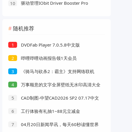
驱动管理IObit Driver Booster Pro
10
v13.6.0.438便携版
随机推荐
DVDFab Player 7.0.5.8中文版
1
哔哩哔哩动画报告领1天会员
2
《骑马与砍杀2：霸主》支持网络联机
3
万事顺意的文字全屏壁纸无水印高清大全
4
寓意顺顺当当的好看壁纸
CAD制图-中望CAD2026 SP2 07.17中文
5
高级版
工行体验有礼抽1~88元立减金
6
04月20日新闻早讯，每天60秒读懂世界
7