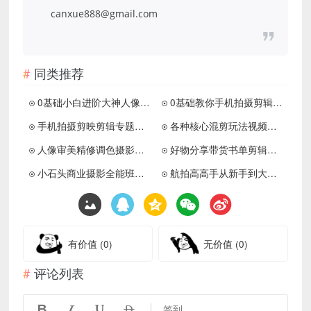
canxue888@gmail.com
同类推荐
0基础小白进阶大神人像摄影课
0基础教你手机拍摄剪辑变现课
手机拍摄剪映剪辑专题视频课
各种核心混剪玩法视频课程合集
人像审美精修调色摄影线上课
好物分享带货书单剪辑技巧
小石头商业摄影全能班视频课程
航拍高高手从新手到大师跟我学航拍
有价值
(0)
无价值
(0)
评论列表




签到