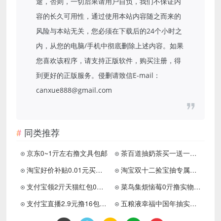
途，否则，一切后果请用户自负，我们不保证内
容的长久可用性，通过使用本站内容随之而来的
风险与本站无关，您必须在下载后的24个小时之
内，从您的电脑/手机中彻底删除上述内容。如果
您喜欢该程序，请支持正版软件，购买注册，得
到更好的正版服务。侵删请致信E-mail：
canxue888@gmail.com
同类推荐
京东0~1亓左右撸文具包邮
茶百道抽奶茶买一送一或免单券
淘宝好价补贴0.01元买猫粮等
淘宝双十二捡宝抽专属价实物
支付宝领2亓天猫红包0撸实物
菜鸟集烦恼莓0亓撸实物包邮
支付宝直播2.9元撸16包抽纸
五粮液幸福中国年抽实物包邮