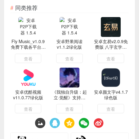
同类推荐
Fly Music_v1.0.9
安卓野果阅读
安卓玄易v2.0.9免
免费下载各平台音
v1.1.2绿化版
费版 八字玄学排
乐
盘
查看
查看
查看
安卓优酷视频
《我独自升级：起
安卓颜文字v4.1.7
v11.0.77绿化版
立·觉醒》支持网
绿色版
络联机
查看
查看
查看