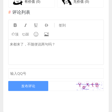
有价值
(0)
无价值
(0)
评论列表




签到


顶
踩
发布评论