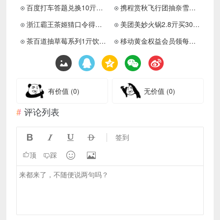
百度打车答题兑换10亓打车券
携程赏秋飞行团抽奈雪免单券
浙江霸王茶姬猜口令得免单券
美团美妙火锅2.8亓买30亓券
茶百道抽草莓系列1亓饮品券
移动黄金权益会员领每月权益
有价值
(0)
无价值
(0)
评论列表




签到


顶
踩