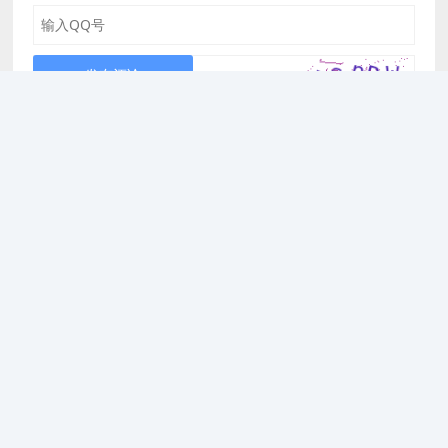
发布评论
本站内容全部来源于互联网搬运，仅限于小范围内传播学习和文献参考，
请在下载后24小时内删除，如有侵权之处请第一时间联系我们删除。敬
请谅解! E-mail：canxue888@gmail.com
Copyright © 2023
耗时 80677.75ms
广告合作
|
版权声明
|
侵权处理
|
Sitemap
|
网站归档
|
文章投稿
|
关于我们