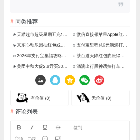
同类推荐
天猫超市超级星期五充1送8元
微信直接领苹果Apple红包封面
京东心动乐园抽红包或实物等
支付宝里程兑6元滴滴打车券
2026年支付宝集福攻略来啦！
茶百道天降红包膨胀得免单券
美团中秋大促2.9亓买30亓券
滴滴出行黑神话抽打车满减券
有价值
(0)
无价值
(0)
评论列表




签到


顶
踩