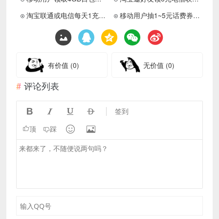
淘宝联通或电信每天1充2亓话费
移动用户抽1~5元话费券或流量
有价值
(0)
无价值
(0)
评论列表




签到


顶
踩