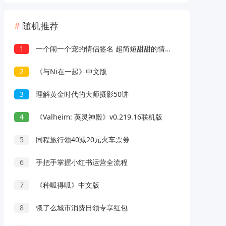
随机推荐
1
一个闹一个宠的情侣签名 超简短甜甜的情侣签名
2
《与Ni在一起》中文版
3
理解黄金时代的大师摄影50讲
4
《Valheim: 英灵神殿》v0.219.16联机版
5
同程旅行领40减20元火车票券
6
手把手掌握小红书运营全流程
7
《种呱得呱》中文版
8
饿了么城市消费日领专享红包