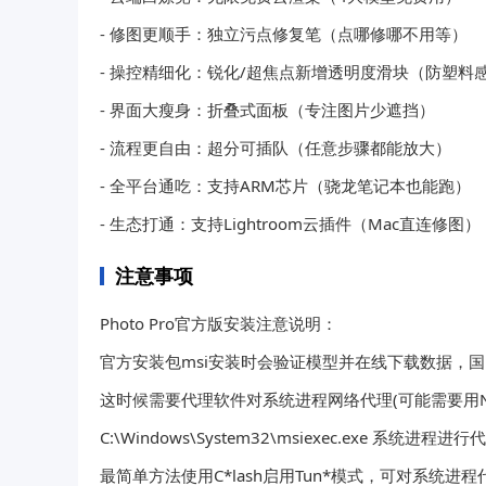
- 修图更顺手：独立污点修复笔（点哪修哪不用等）
- 操控精细化：锐化/超焦点新增透明度滑块（防塑料
- 界面大瘦身：折叠式面板（专注图片少遮挡）
- 流程更自由：超分可插队（任意步骤都能放大）
- 全平台通吃：支持ARM芯片（骁龙笔记本也能跑）
- 生态打通：支持Lightroom云插件（Mac直连修图）
注意事项
Photo Pro官方版安装注意说明：
官方安装包msi安装时会验证模型并在线下载数据，
这时候需要代理软件对系统进程网络代理(可能需要用NS
C:\Windows\System32\msiexec.exe 系
最简单方法使用C*lash启用Tun*模式，可对系统