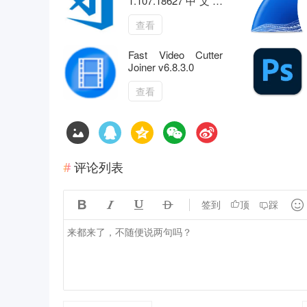
1.107.18627中文绿
色版
查看
Fast Video Cutter
Joiner v6.8.3.0
查看
评论列表





签到
顶
踩